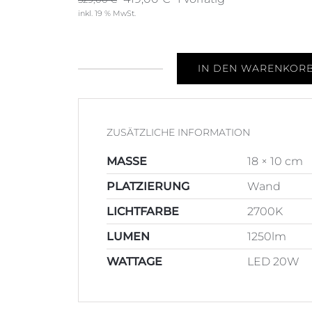
inkl. 19 % MwSt.
Preis
Preis
war:
ist:
529,00 €
419,00 €.
IN DEN WARENKOR
Wandleuchte
Tudor
Menge
ZUSÄTZLICHE INFORMATION
MASSE
18 × 10 cm
PLATZIERUNG
Wand
LICHTFARBE
2700K
LUMEN
1250lm
WATTAGE
LED 20W