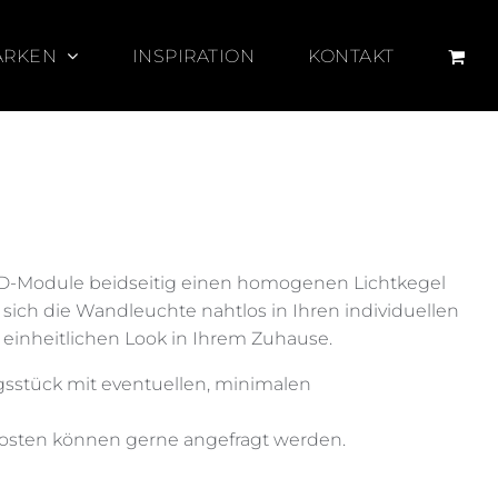
ARKEN
INSPIRATION
KONTAKT
ED-Module beidseitig einen homogenen Lichtkegel
sich die Wandleuchte nahtlos in Ihren individuellen
, einheitlichen Look in Ihrem Zuhause.
ngsstück mit eventuellen, minimalen
osten können gerne angefragt werden.