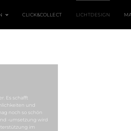
N
CLICK&COLLECT
LICHTDESIGN
M
. Es schafft
mlichkeiten und
mag noch so schön
 und -umsetzung wird
terstützung im