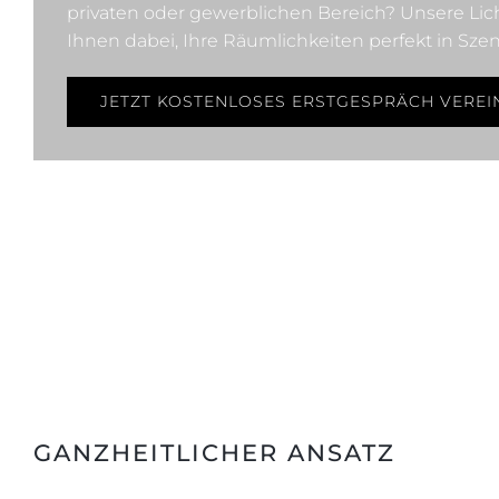
privaten oder gewerblichen Bereich? Unsere Lic
Ihnen dabei, Ihre Räumlichkeiten perfekt in Szen
JETZT KOSTENLOSES ERSTGESPRÄCH VERE
GANZHEITLICHER ANSATZ