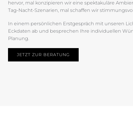
hervor, mal konzipieren wir eine spektakuläre Ambie
Tag-Nacht-Szenarien, mal schaffen wir stimmungsv
In einem persönlichen Erstgespräch mit unseren Lic
Eckdaten ab und besprechen Ihre individuellen Wünsc
Planung.
JETZT ZUR BERATUNG