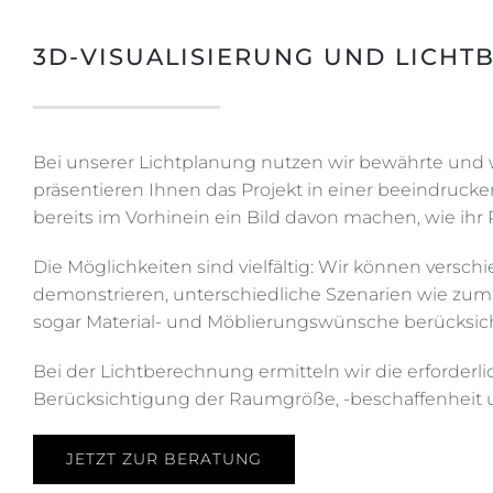
3D-VISUALISIERUNG UND LICH
Bei unserer Lichtplanung nutzen wir bewährte und we
präsentieren Ihnen das Projekt in einer beeindrucke
bereits im Vorhinein ein Bild davon machen, wie ihr 
Die Möglichkeiten sind vielfältig: Wir können versc
demonstrieren, unterschiedliche Szenarien wie zum 
sogar Material- und Möblierungswünsche berücksic
Bei der Lichtberechnung ermitteln wir die erforderl
Berücksichtigung der Raumgröße, -beschaffenheit 
JETZT ZUR BERATUNG