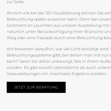
zur Seite.
Ähnlich wie bei der 3D-Visualisierung können Sie sic
Beleuchtung später aussehen kann. Denn bei unsere
Sortiment an Leuchten aus unserer Ausstellung mit u
natürlich unter Berücksichtigung Ihrer Wünsche und 
Weg oder eine Fassade durch eine Beleuchtung beso
Wir bewerten daraufhin, wie viel Licht benötigt wird
Beleuchtungssysteme gibt, bei denen man mit nur e
kann? Seien Sie daher unbesorgt, falls in Ihrem Au
wurden. Es gibt sowohl überirdische als auch unteri
Voraussetzungen ein maximales Ergebnis erzielen.
JETZT ZUR BERATUNG