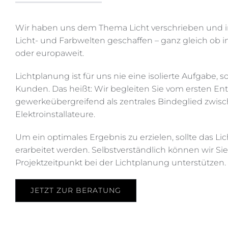
Wir haben uns dem Thema Licht verschrieben und im
Licht- und Farbwelten geschaffen – ganz gleich ob i
oder europaweit.
Lichtplanung ist für uns nie eine isolierte Aufgabe,
Kunden. Das heißt: Wir begleiten Sie vom ersten En
gewerkeübergreifend als zentrales Bindeglied zwisc
Elektroinstallateure.
Um ein optimales Ergebnis zu erzielen, sollte das 
erarbeitet werden. Selbstverständlich können wir Si
Projektzeitpunkt bei der Lichtplanung unterstützen.
JETZT ZUR BERATUNG