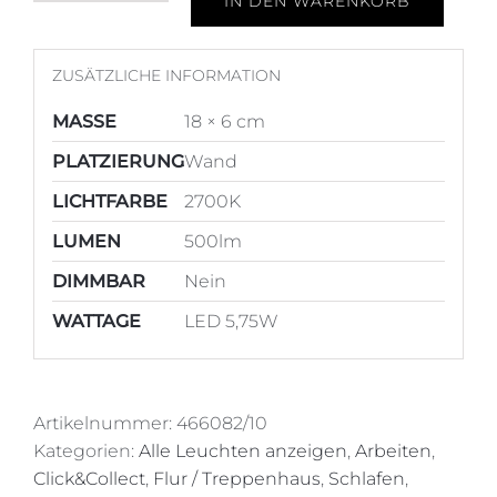
IN DEN WARENKORB
Wandleuchte
Dots
Menge
ZUSÄTZLICHE INFORMATION
MASSE
18 × 6 cm
PLATZIERUNG
Wand
LICHTFARBE
2700K
LUMEN
500lm
DIMMBAR
Nein
WATTAGE
LED 5,75W
Artikelnummer:
466082/10
Kategorien:
Alle Leuchten anzeigen
,
Arbeiten
,
Click&Collect
,
Flur / Treppenhaus
,
Schlafen
,