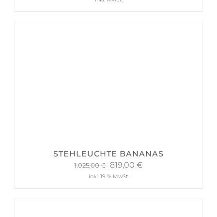
STEHLEUCHTE BANANAS
Ursprünglicher
Aktueller
819,00
€
1.025,00
€
Preis
Preis
inkl. 19 % MwSt.
war:
ist:
1.025,00 €
819,00 €.