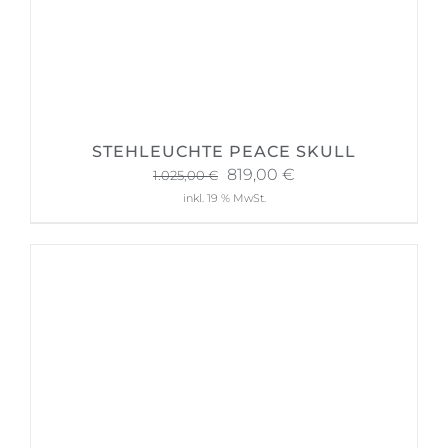
STEHLEUCHTE PEACE SKULL
Ursprünglicher
Aktueller
819,00
€
1.025,00
€
Preis
Preis
inkl. 19 % MwSt.
war:
ist:
1.025,00 €
819,00 €.