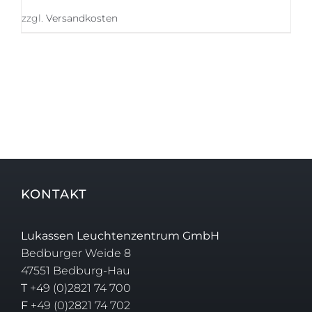
3.309,00 €
2.650,00 €.
zzgl.
Versandkosten
KONTAKT
Lukassen Leuchtenzentrum GmbH
Bedburger Weide 8
47551 Bedburg-Hau
T
+49 (0)2821 74 700
F
+49 (0)2821 74 702