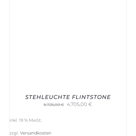
STEHLEUCHTE FLINTSTONE
Ursprünglicher
Aktueller
4.705,00
€
6.725,00
€
Preis
Preis
war:
ist:
inkl. 19 % MwSt.
6.725,00 €
4.705,00 €.
zzgl.
Versandkosten