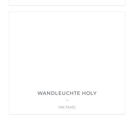
war:
ist:
391,00 €
209,00 €.
WANDLEUCHTE HOLY
1.098,00
€
–
1.229,00
€
inkl. MwSt.