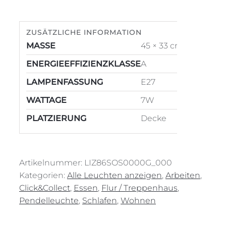
Liza
Menge
ZUSÄTZLICHE INFORMATION
MASSE
45 × 33 cm
ENERGIEEFFIZIENZKLASSE
A
LAMPENFASSUNG
E27
WATTAGE
7W
PLATZIERUNG
Decke
Artikelnummer:
LIZ86SOS0000G_000
Kategorien:
Alle Leuchten anzeigen
,
Arbeiten
,
Click&Collect
,
Essen
,
Flur / Treppenhaus
,
Pendelleuchte
,
Schlafen
,
Wohnen