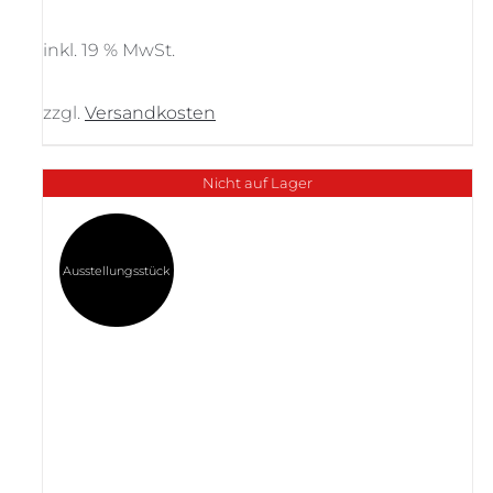
Preis
Preis
war:
ist:
inkl. 19 % MwSt.
13.569,00 €
7.900,00 €.
zzgl.
Versandkosten
Nicht auf Lager
Ausstellungsstück