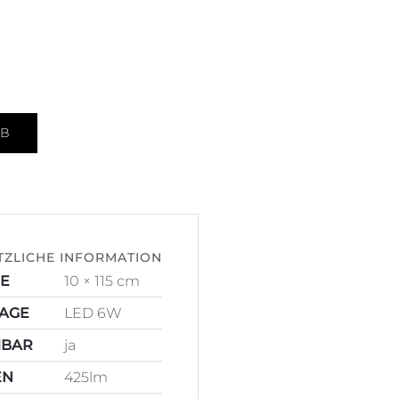
RB
TZLICHE INFORMATION
10 × 115 cm
AGE
LED 6W
MBAR
ja
EN
425lm