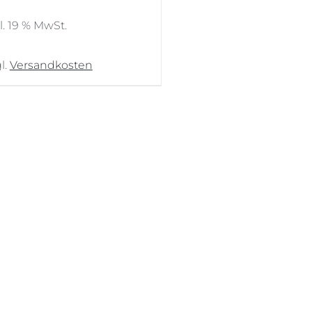
Preis
Preis
war:
ist:
l. 19 % MwSt.
1.149,00 €
1.029,00 €.
l.
Versandkosten