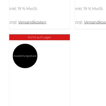
Preis
Preis
P
war:
ist:
w
inkl. 19 % MwSt.
inkl. 19 % MwSt.
13.569,00 €
7.900,00 €.
3
zzgl.
Versandkosten
zzgl.
Versandkos
Nicht auf Lager
Ausstellungsstück