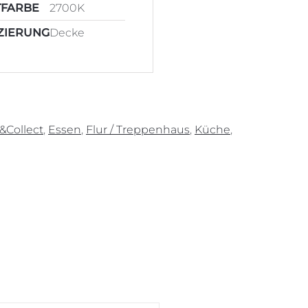
TFARBE
2700K
ZIERUNG
Decke
k&Collect
,
Essen
,
Flur / Treppenhaus
,
Küche
,