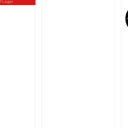
f Lager
A