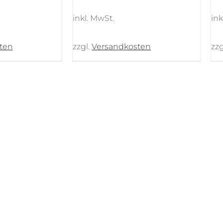
reis
Preis
ar:
ist:
inkl. MwSt.
ink
91,00 €
209,00 €.
ten
zzgl.
Versandkosten
zzg