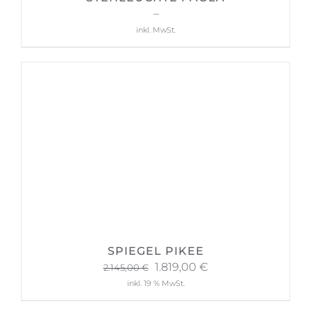
650,00
€
–
789,00
€
inkl. MwSt.
SPIEGEL PIKEE
Ursprünglicher
Aktueller
1.819,00
€
2.145,00
€
Preis
Preis
inkl. 19 % MwSt.
war:
ist: