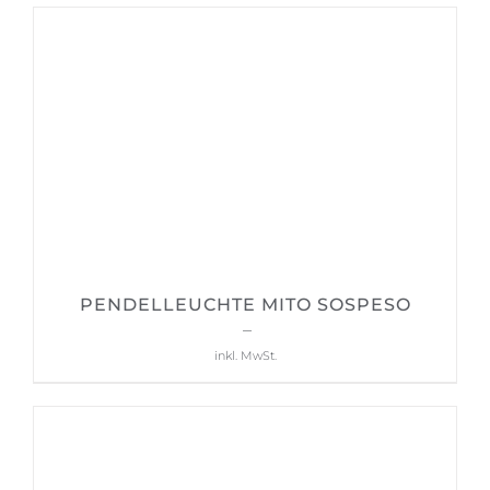
2.145,00 €
1.819,00 €.
PENDELLEUCHTE MITO SOSPESO
2.394,00
€
–
3.129,00
€
inkl. MwSt.