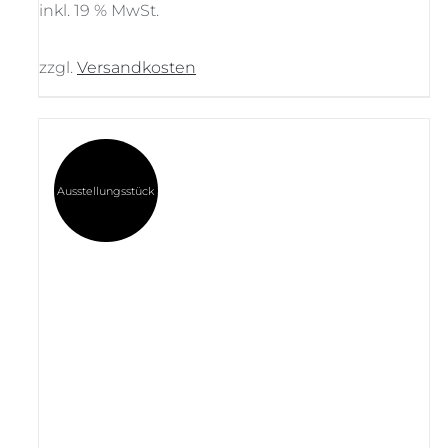
war:
ist:
inkl. 19 % MwSt.
391,00 €
209,00 €.
zzgl.
Versandkosten
Ausstellungsstück