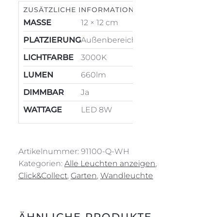
Menge
ZUSÄTZLICHE INFORMATION
MASSE
12 × 12 cm
PLATZIERUNG
Außenbereich
LICHTFARBE
3000K
LUMEN
660lm
DIMMBAR
Ja
WATTAGE
LED 8W
Artikelnummer:
91100-Q-WH
Kategorien:
Alle Leuchten anzeigen
,
Click&Collect
,
Garten
,
Wandleuchte
ÄHNLICHE PRODUKTE