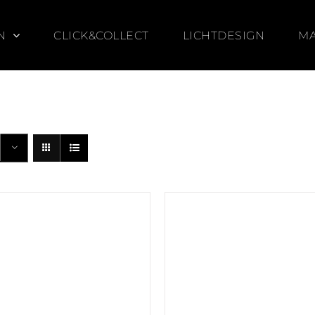
N
CLICK&COLLECT
LICHTDESIGN
M